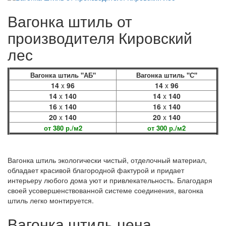
Вагонка штиль от
производителя Кировский
лес
Вагонка штиль "АБ"
Вагонка штиль "С"
14
x
96
14
x
96
14
x
140
14
x
140
16
x
140
16
x
140
20
x
140
20
x
140
от 380 р./м2
от 300 р./м2
Вагонка штиль экологически чистый, отделочный материал,
обладает красивой благородной фактурой и придает
интерьеру любого дома уют и привлекательность. Благодаря
своей усовершенствованной системе соединения, вагонка
штиль легко монтируется.
Вагонка штиль цена