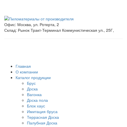
Пиломатериалы от производителя в Москве
Схема проезда
Офис: Москва, ул. Ротерта, 2
Склад: Рынок Тракт-Терминал Коммунистическая ул., 25Г,
+7(499) 404-10-95
+7(999) 967-10-95
kirov-les84@mail.ru
Главная
О компании
Каталог продукции
Брус
Доска
Вагонка
Доска пола
Блок хаус
Имитация бруса
Террасная Доска
Палубная Доска